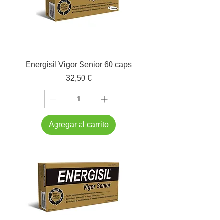
Energisil Vigor Senior 60 caps
Precio
32,50 €
Agregar al carrito