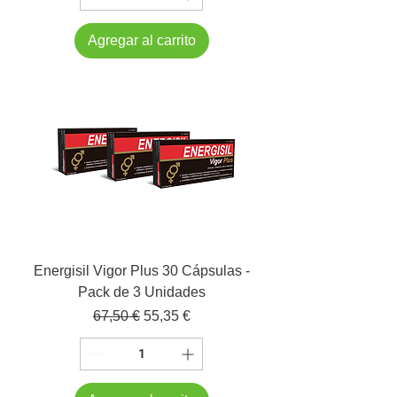
Agregar al carrito
Energisil Vigor Plus 30 Cápsulas -
Pack de 3 Unidades
Precio
Precio de oferta
67,50 €
55,35 €