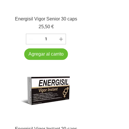
Energisil Vigor Senior 30 caps
Precio
25,50 €
Agregar al carrito
Energisil Vigor Instant 20 caps