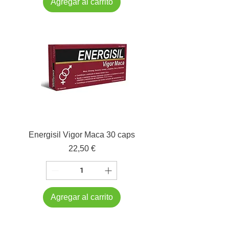
Agregar al carrito
Energisil Vigor Maca 30 caps
Precio
22,50 €
Agregar al carrito