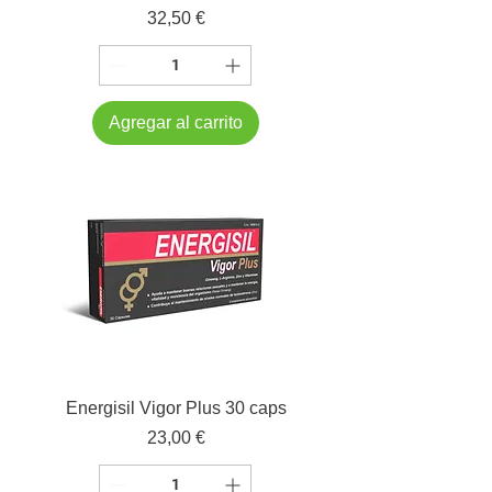
Precio
32,50 €
Agregar al carrito
Energisil Vigor Plus 30 caps
Precio
23,00 €